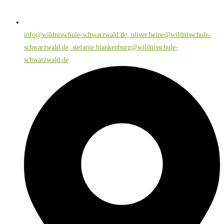
info@wildnisschule-schwarzwald.de, oliver.heine@wildnisschule-
schwarzwald.de, stefanie.blankenburg@wildnisschule-
schwarzwald.de