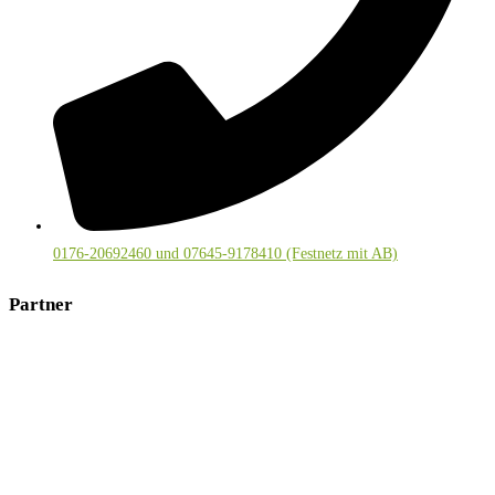
0176-20692460 und 07645-9178410 (Festnetz mit AB)
Partner
Mitglied im deutschsprachigen
Visionssuchenetzwerk
und bei
Kräuter-Regio