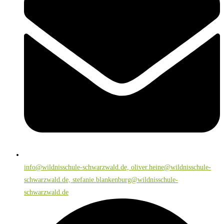
info@wildnisschule-schwarzwald.de, oliver.heine@wildnisschule-
schwarzwald.de, stefanie.blankenburg@wildnisschule-
schwarzwald.de