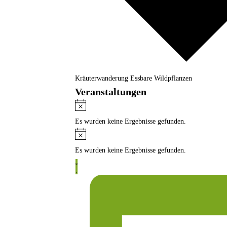
Kräuterwanderung Essbare Wildpflanzen
Veranstaltungen
Hinweis
Es wurden keine Ergebnisse gefunden.
Hinweis
Es wurden keine Ergebnisse gefunden.
Veranstaltung
Ansichten-
Liste
Ansichten-
Navigation
Navigation