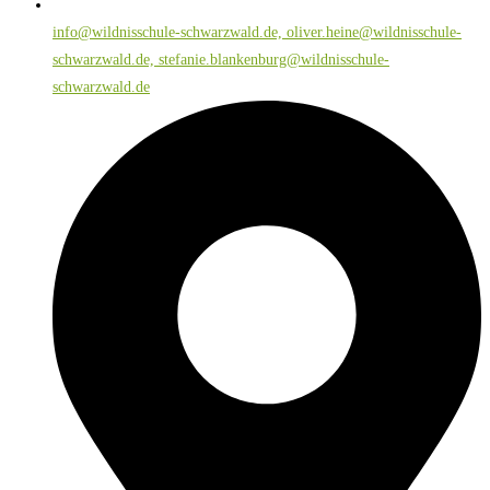
info@wildnisschule-schwarzwald.de, oliver.heine@wildnisschule-
schwarzwald.de, stefanie.blankenburg@wildnisschule-
schwarzwald.de