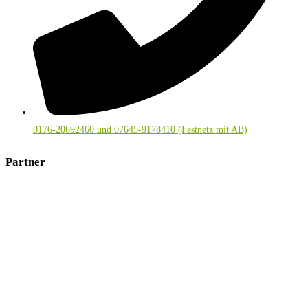
0176-20692460 und 07645-9178410 (Festnetz mit AB)
Partner
Mitglied im deutschsprachigen
Visionssuchenetzwerk
und bei
Kräuter-Regio