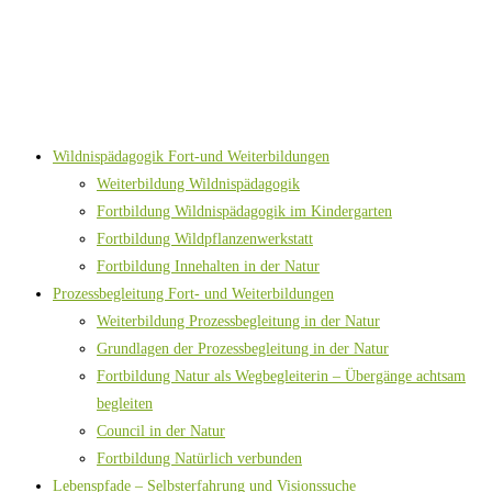
Zum
Inhalt
springen
Wildnispädagogik Fort-und Weiterbildungen
Weiterbildung Wildnispädagogik
Fortbildung Wildnispädagogik im Kindergarten
Fortbildung Wildpflanzenwerkstatt
Fortbildung Innehalten in der Natur
Prozessbegleitung Fort- und Weiterbildungen
Weiterbildung Prozessbegleitung in der Natur
Grundlagen der Prozessbegleitung in der Natur
Fortbildung Natur als Wegbegleiterin – Übergänge achtsam
begleiten
Council in der Natur
Fortbildung Natürlich verbunden
Lebenspfade – Selbsterfahrung und Visionssuche