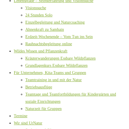
Lebenspfade – Selbsterfahrung und Visionssuche
Visionssuche
24 Stunden Solo
Einzelbegleitung und Naturcoaching
Ahnenkraft zu Samhain
Erdzeit-Wochenende – Vom Tun ins Sein
Rauhnachtsbegleitung online
Wildes Wissen und Pflanzenkraft
Kräuterwanderungen Essbare Wildpflanzen
Grundlagenkurs Essbare Wildpflanzen
Für Unternehmen, Kita-Teams und Gruppen
Teamtraining in und mit der Natur
Betriebsausflüge
Teamtage und Teamfortbildungen für Kindergärten und
soziale Einrichtungen
Naturzeit für Gruppen
Termine
Wir sind UrNatur