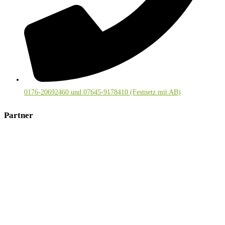
0176-20692460 und 07645-9178410 (Festnetz mit AB)
Partner
Mitglied im deutschsprachigen
Visionssuchenetzwerk
und bei
Kräuter-Regio