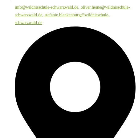
info@wildnisschule-schwarzwald.de, oliver.heine@wildnisschule-
schwarzwald.de, stefanie.blankenburg@wildnisschule-
schwarzwald.de