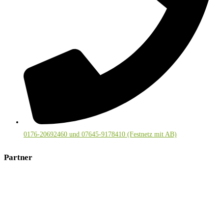
0176-20692460 und 07645-9178410 (Festnetz mit AB)
Partner
Mitglied im deutschsprachigen
Visionssuchenetzwerk
und bei
Kräuter-Regio