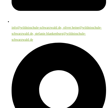
info@wildnisschule-schwarzwald.de, oliver.heine@wildnisschule-
schwarzwald.de, stefanie.blankenburg@wildnisschule-
schwarzwald.de