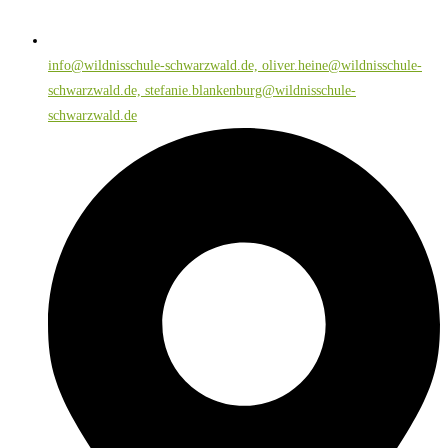
info@wildnisschule-schwarzwald.de, oliver.heine@wildnisschule-
schwarzwald.de, stefanie.blankenburg@wildnisschule-
schwarzwald.de