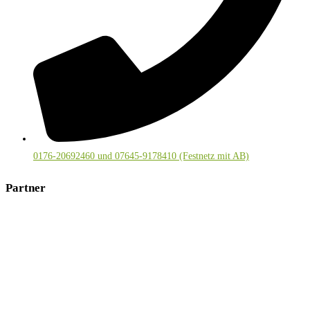
0176-20692460 und 07645-9178410 (Festnetz mit AB)
Partner
Mitglied im deutschsprachigen
Visionssuchenetzwerk
und bei
Kräuter-Regio